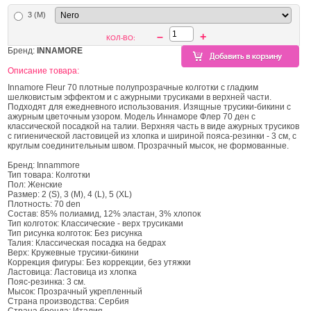
3 (M)
–
+
КОЛ-ВО:
Бренд:
INNAMORE
Описание товара:
Innamore Fleur 70 плотные полупрозрачные колготки с гладким
шелковистым эффектом и с ажурными трусиками в верхней части.
Подходят для ежедневного использования. Изящные трусики-бикини с
ажурным цветочным узором. Модель Иннаморе Флер 70 ден с
классической посадкой на талии. Верхняя часть в виде ажурных трусиков
с гигиенической ластовицей из хлопка и шириной пояса-резинки - 3 см, с
круглым соединительным швом. Прозрачный мысок, не формованные.
Бренд: Innammore
Тип товара: Колготки
Пол: Женские
Размер: 2 (S), 3 (M), 4 (L), 5 (XL)
Плотность: 70 den
Состав: 85% полиамид, 12% эластан, 3% хлопок
Тип колготок: Классические - верх трусиками
Тип рисунка колготок: Без рисунка
Талия: Классическая посадка на бедрах
Верх: Кружевные трусики-бикини
Коррекция фигуры: Без коррекции, без утяжки
Ластовица: Ластовица из хлопка
Пояс-резинка: 3 см.
Мысок: Прозрачный укрепленный
Страна производства: Сербия