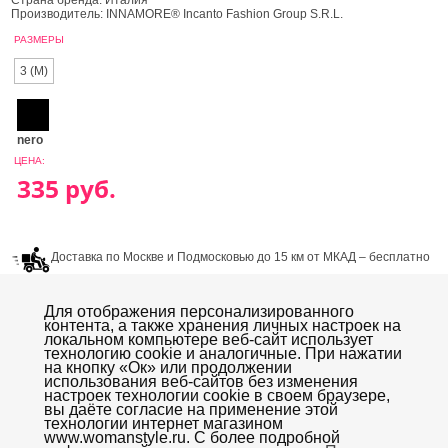
Страна бренда: Италия
Производитель: INNAMORE® Incanto Fashion Group S.R.L.
РАЗМЕРЫ
3 (M)
nero
ЦЕНА:
Доставка по Москве и Подмосковью до 15 км от МКАД – бесплатно
при покупке от 4000р. Доставка в течении 2х – 3х рабочих дней.
Для отображения персонализированного
контента, а также хранения личных настроек на
локальном компьютере веб-сайт использует
технологию cookie и аналогичные. При нажатии
на кнопку «Oк» или продолжении
использования веб-сайтов без изменения
настроек технологии cookie в своем браузере,
Колготки
Нижнее белье mia Mia
Платки, шарфы
вы даёте согласие на применение этой
Бижутерия
Купальники
Эротическое белье
технологии интернет магазином
www.womanstyle.ru. С более подробной