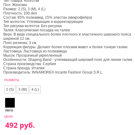
Тип товара: Колготки
Пол: Женские
Размер: 2 (S), 3 (M), 4 (L)
Плотность: 100 den
Состав: 85% полиамид, 15% эластан (микрофибра)
Тип колготок: Утягивающие и корректирующие
Тип рисунка колготок: Без рисунка
Талия: Классическая посадка на талии
Верх: В виде специального более плотного и эластичного широкого пояса
шириной 12 см.
Пояс-резинка: 3 см.
Коррекция фигуры: Делают более плоским живот и более тонкую талию
Ластовица: Ластовица из полиамида
Мысок: Прозрачный укрепленный
Особенности: Shaping Band - утягивающий широкий пояс для линии талии
Страна производства: Сербия
Страна бренда: Италия
Производитель: INNAMORE® Incanto Fashion Group S.R.L.
РАЗМЕРЫ
2 (S)
3 (M)
4 (L)
nero
ЦЕНА: