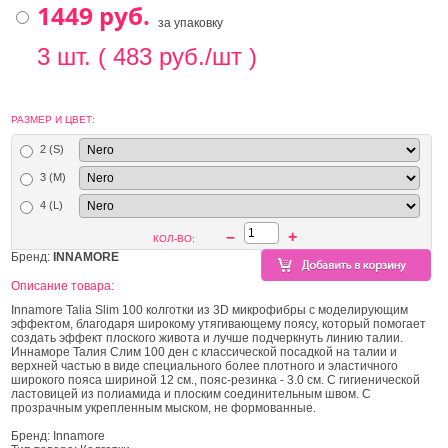
за упаковку
3 шт. ( 483 руб./шт )
РАЗМЕР И ЦВЕТ:
2 (S)
3 (M)
4 (L)
–
+
КОЛ-ВО:
Бренд:
INNAMORE
Описание товара:
Innamore Talia Slim 100 колготки из 3D микрофибры с моделирующим
эффектом, благодаря широкому утягивающему поясу, который помогает
создать эффект плоского живота и лучше подчеркнуть линию талии.
Иннаморе Талия Слим 100 ден с классической посадкой на талии и
верхней частью в виде специального более плотного и эластичного
широкого пояса шириной 12 см., пояс-резинка - 3.0 см. С гигиенической
ластовицей из полиамида и плоским соединительным швом. С
прозрачным укрепленным мыском, не формованные.
Бренд: Innamore