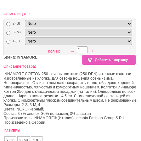
РАЗМЕР И ЦВЕТ:
2 (S)
3 (M)
4 (L)
–
+
КОЛ-ВО:
Бренд:
INNAMORE
Описание товара:
INNAMORE COTTON 250 - очень плотные (250 DEN) и теплые колготки.
Изготовленные из хлопка. Для сезона ношения осень - зима.
Непрозрачные. Отлично помогают сохранять тепло, обладают хорошей
гигиеничностью, мягкостью и комфортным ношением. Колготки Иннаморе
Коттон 250 ден с классической посадкой (на талии). Однородные по всей
длине. Ширина пояса-резинки - 4.5 см. С гигиенической ластовицей из
хлопка. С комфортным плоским соединительным швом. Не формованные.
Размеры: 2-S, 3-M, 4-L
Цвета: NERO (черный)
Состав: 67% хлопок, 30% полиамид, 3% эластан
Производитель: INNAMORE® (Италия). Incanto Fashion Group S.R.L.
Произведено в Сербии.
РАЗМЕРЫ
2 (S)
3 (M)
4 (L)