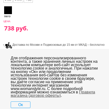
nero
ЦЕНА:
Доставка по Москве и Подмосковью до 15 км от МКАД – бесплатно
при покупке от 4000р. Доставка в течении 2х – 3х рабочих дней.
Для отображения персонализированного
контента, а также хранения личных настроек на
локальном компьютере веб-сайт использует
технологию cookie и аналогичные. При нажатии
на кнопку «Oк» или продолжении
использования веб-сайтов без изменения
настроек технологии cookie в своем браузере,
Колготки
Нижнее белье mia Mia
Платки, шарфы
вы даёте согласие на применение этой
Бижутерия
Купальники
Эротическое белье
технологии интернет магазином
www.womanstyle.ru. С более подробной
информацией можно ознакомиться в
Правила
Доставка - Оплата
Правила магазина (договор оферты)
Размеры
магазина (договор оферты)
.
Проверка совместимости браузера
Ок